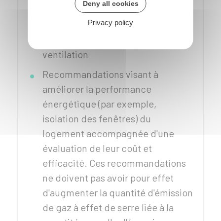
Deny all cookies
l'éclairage et les auxiliaires de
Privacy policy
chauffage, de refroidissement,
d'eau chaude sanitaire et de
ventilation
Recommandations visant à
améliorer la performance
énergétique (par exemple,
isolation des fenêtres) du
logement accompagnée d'une
évaluation de leur coût et
efficacité. Ces recommandations
ne doivent pas avoir pour effet
d'augmenter la quantité d'émission
de gaz à effet de serre liée à la