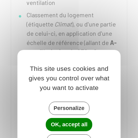
ventilation
Classement du logement
(étiquette
Climat
), ou d'une partie
de celui-ci, en application d'une
échelle de référence (allant de
A-
peu d'émission de GES
à
G-
émission très importante
)
This site uses cookies and
prenant en compte la zone
gives you control over what
climatique et l'altitude, réalisé en
you want to activate
fonction de la quantité d'émissions
de gaz à effet de serre rapportée à
la surface du logement (ou d'une
Personalize
partie de celui-ci) pour le
OK, accept all
chauffage, le refroidissement, la
production d'eau chaude sanitaire,