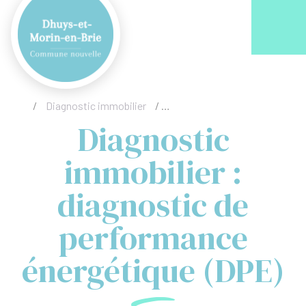
Acc
/
Diagnostic immobilier
/
Diagnostic immobilier : diagn
Diagnostic
immobilier :
diagnostic de
performance
énergétique (DPE)