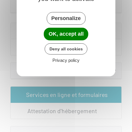
civile, industrielle ou commerciale
Personalize
Pour en savoir plus
OK, accept all
Dispositif Justif' Adresse
Deny all cookies
Privacy policy
Textes de référence
Services en ligne et formulaires
Attestation d'hébergement