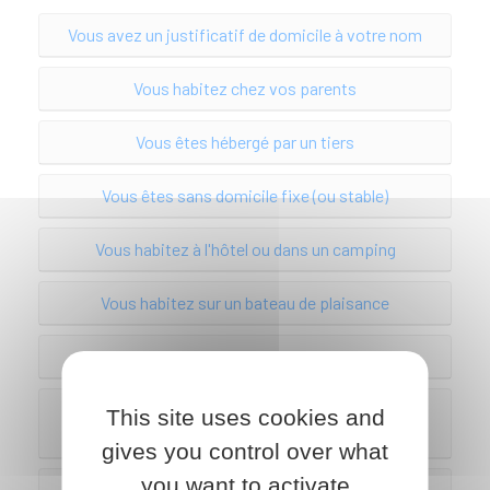
Vous avez un justificatif de domicile à votre nom
Vous habitez chez vos parents
Vous êtes hébergé par un tiers
Vous êtes sans domicile fixe (ou stable)
Vous habitez à l'hôtel ou dans un camping
Vous habitez sur un bateau de plaisance
Vous êtes marinier ou batelier
Vous êtes une association ou un syndicat
This site uses cookies and
professionnel
gives you control over what
you want to activate
Vous êtes une société ou une personne morale,