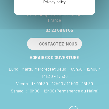
Privacy policy
13 rue du Village - Marchais-en-Brie
02540 Dhuys-et-Morin-en-Brie
France
03 23 69 81 65
CONTACTEZ-NOUS
HORAIRES D'OUVERTURE
Lundi, Mardi, Mercredi et Jeudi :
09h30 - 12h00
14h30 - 17h30
Vendredi :
09h30 - 12h00
14h00 - 15h30
Samedi :
10h00 - 12h00
(Permanence du Maire)