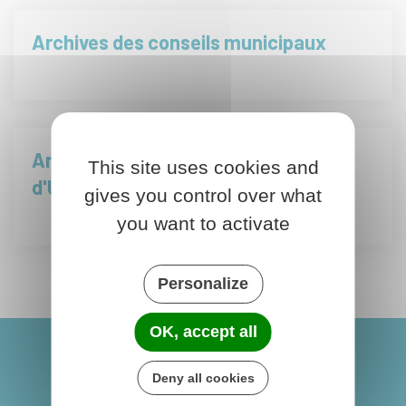
Archives des conseils municipaux
Archives du journal local "Le Trait
This site uses cookies and
d'Union"
gives you control over what
you want to activate
Personalize
OK, accept all
Deny all cookies
Dhuys-et-Morin-en-Brie