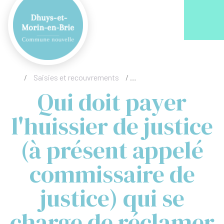
Acc
/
Saisies et recouvrements
/
Qui doit payer l'huissier d
Qui doit payer
l'huissier de justice
(à présent appelé
commissaire de
justice) qui se
charge de réclamer