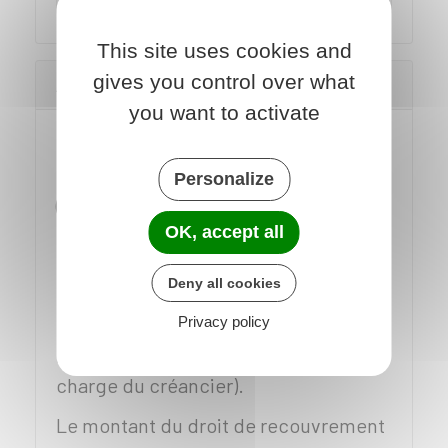
This site uses cookies and
gives you control over what
Autre créance impayée
you want to activate
En cas de
recouvrement d'une
créance constatée par le juge
Personalize
(créance pour laquelle le créancier a
OK, accept all
un
titre exécutoire
),
c'est au débiteur
de payer
le
droit de recouvrement
,
Deny all cookies
mais le juge peut en décider
autrement
(partage de ces frais entre
Privacy policy
le débiteur ou le créancier, ou à la
charge du créancier).
Le montant du droit de recouvrement