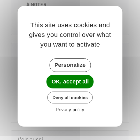
À NOTER
Le
règlement de copropriété
peut toutefois fixer
des règles différentes.
This site uses cookies and
gives you control over what
you want to activate
Textes de référence
Personalize
Décret n°67-223 du 17 mars 1967
fixant le statut de la copropriété des
OK, accept all
immeubles bâtis
Deny all cookies
Loi du 10 juillet 1965 sur la
Privacy policy
copropriété : article 21
Voir aussi