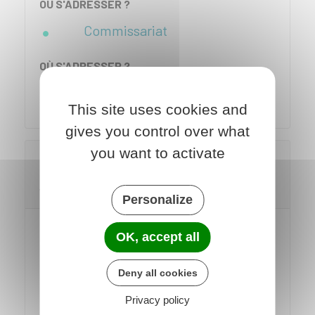
OÙ S'ADRESSER ?
Commissariat
OÙ S'ADRESSER ?
Brigade de gendarmerie
This site uses cookies and
gives you control over what
you want to activate
Quels documents fournir pour obtenir un
second livret de famille en cas de perte,
vol ou détérioration ?
Personalize
Dans la pratique, si vous êtes les
OK, accept all
parents, pour obtenir un second livret
de famille, les documents suivants
Deny all cookies
peuvent vous être demandés :
Privacy policy