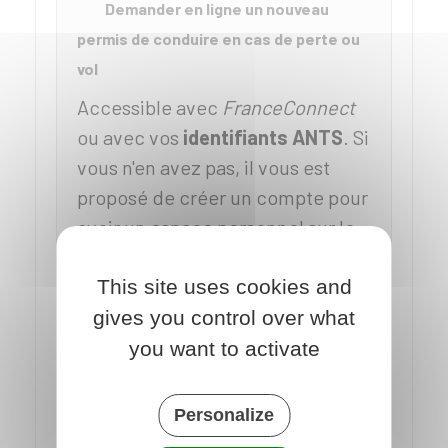
Demander en ligne un nouveau
permis de conduire en cas de perte ou
vol
Accessible avec
FranceConnect
ou avec vos
identifiants
ANTS
. Si
vous n'en avez pas, il vous est
proposé de créer un compte pour
avoir un espace personnel sur le
site de l'ANTS.
This site uses cookies and
Accéder au service en ligne
gives you control over what
you want to activate
Personalize
Agence nationale des titres sécurisés