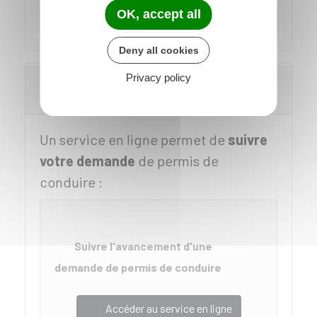
(ANTS)
OK, accept all
Deny all cookies
Privacy policy
Suivre l'avancement de votre demande
de permis de conduire
Un service en ligne permet de
suivre
votre demande
de permis de
conduire :
Suivre l'avancement d'une
demande de permis de conduire
Accéder au service en ligne