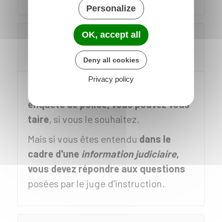
Personalize
OK, accept all
Le témoin a-t-il le droit de se taire lors
d'une audition dans le cadre d'une
enquête pénale ?
Deny all cookies
Privacy policy
Si vous êtes entendu
au cours d'une
enquête de police, vous pouvez vous
taire
, si vous le souhaitez.
Mais si vous êtes entendu
dans le
cadre d'une
information judiciaire
,
vous devez répondre aux questions
posées par le juge d'instruction.