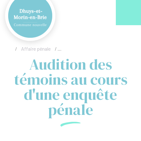
Acc
/
Affaire pénale
/
Audition des témoins au cours d'une 
Audition des
témoins au cours
d'une enquête
pénale