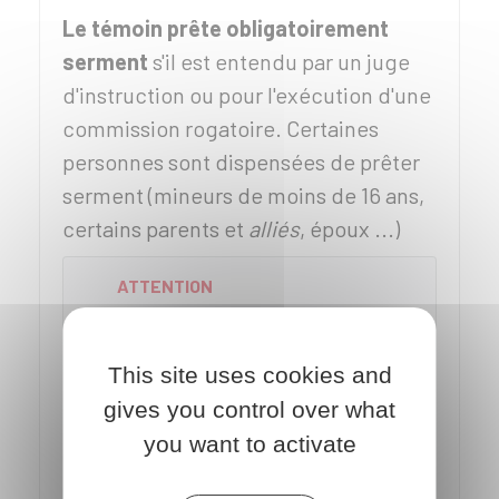
Le témoin prête obligatoirement
serment
s'il est entendu par un juge
d'instruction ou pour l'exécution d'une
commission rogatoire. Certaines
personnes sont dispensées de prêter
serment (mineurs de moins de 16 ans,
certains parents et
alliés
, époux ...)
ATTENTION
Un faux témoignage donné alors
qu'on a prêté serment est
This site uses cookies and
considéré comme un
délit
puni
gives you control over what
de 5 ans de prison et
75 000 €
you want to activate
d'amende.