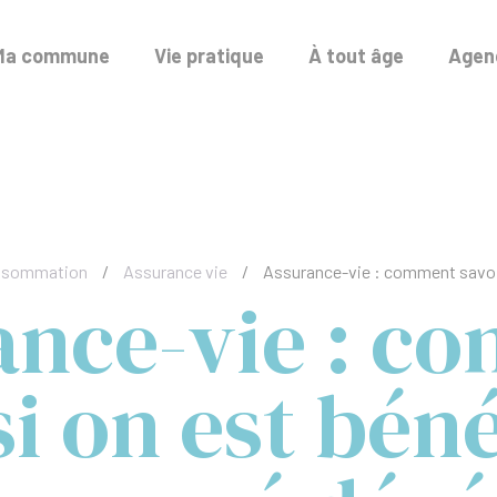
Ma commune
Vie pratique
À tout âge
Agend
onsommation
/
Assurance vie
/
Assurance-vie : comment savoir 
ance-vie : c
si on est béné