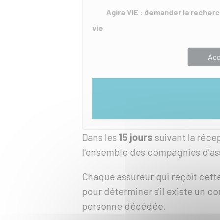
Agira VIE : demander la recher
vie
Acc
Dans les
15 jours
suivant la réce
l'ensemble des compagnies d'a
Chaque assureur qui reçoit cett
pour déterminer s'il existe un co
personne décédée.