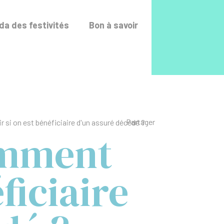
Accéder au fo
a des festivités
Bon à savoir
Liste des liens de p
Partager
si on est bénéficiaire d'un assuré décédé ?
omment
ficiaire