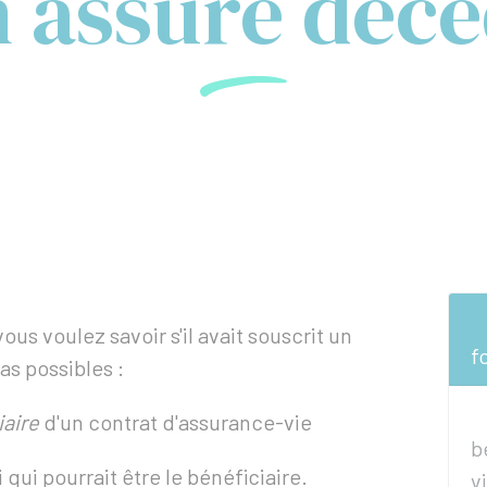
n assuré décé
us voulez savoir s'il avait souscrit un
f
cas possibles :
iaire
d'un contrat d'assurance-vie
b
qui pourrait être le bénéficiaire.
v