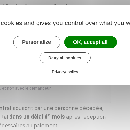
ficiaire, l'assureur a
1 mois
pour vous
rat à votre profit.
 cookies and gives you control over what you w
ance des coordonnées du bénéficiaire, il
nder de fournir l'ensemble des documents
Personalize
OK, accept all
tal.
Deny all cookies
Privacy policy
tacter l'Agira pour savoir si une personne est
e, l'assureur ne peut entrer en contact qu'avec le
, et non avec le demandeur.
ontrat souscrit par une personne décédée,
ital
dans un délai d'1 mois
après réception
cessaires au paiement.