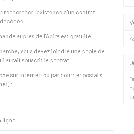
rechercher l'existence d'un contrat
 décédée.
V
ande auprès de l'Agira est gratuite.
A
émarche, vous devez joindre une copie de
i aurait souscrit le contrat.
Q
e sur internet (ou par courrier postal si
Q
et) :
a
u
 ligne :