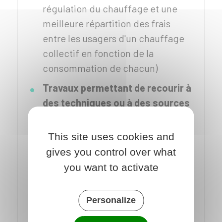
régulation du chauffage et une
meilleure répartition des frais
entre les usagers d'un chauffage
collectif en fonction de la
consommation de chacun)
Travaux permettant de recourir à
des techniques ou à des sources
d'énergie nouvelles
dans votre
résidence principale (installations
This site uses cookies and
utilisant l'énergie solaire, y compris
gives you control over what
les chauffe-eau solaires, appareils
you want to activate
permettant l'emploi du bois, de
déchets ou de rejets thermiques
Personalize
d'autres installations, digesteurs et
gazogènes, chauffage