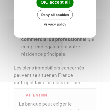
OK, accept all
géothermique et raccordement à
un réseau de chaleur, techniques
Deny all cookies
du type pompe à chaleur...)
Privacy policy
Financement d'un local à usage
commercial ou professionnel
qui
comprend également votre
résidence principale.
Les biens immobiliers concernés
peuvent se situer en France
métropolitaine ou dans un Dom.
ATTENTION
La banque peut exiger le