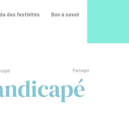
Accéder au fo
a des festivités
Bon à savoir
Liste des liens de p
Partager
dicapé
handicapé