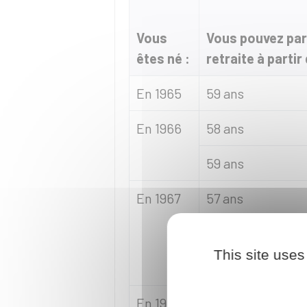
Vous
Vous pouvez par
êtes né :
retraite à partir 
En 1965
59 ans
En 1966
58 ans
59 ans
En 1967
57 ans
58 ans
This site uses
59 ans
En 1968
56 ans