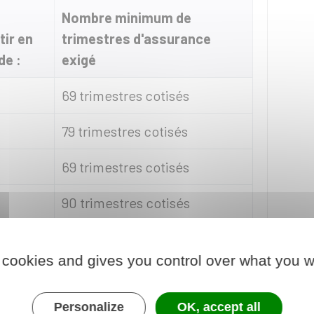
Nombre minimum de
tir en
trimestres d'assurance
de :
exigé
69 trimestres cotisés
79 trimestres cotisés
69 trimestres cotisés
90 trimestres cotisés
80 trimestres cotisés
 cookies and gives you control over what you w
70 trimestres cotisés
Personalize
OK, accept all
100 trimestres cotisés