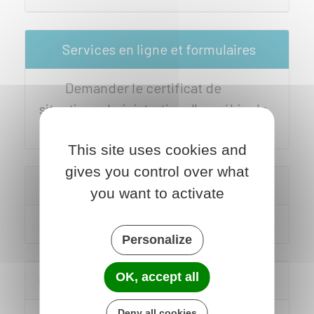
Services en ligne et formulaires
Demander le certificat de
situation administrative d'un véhicule
d'occasion (HistoVec)
This site uses cookies and
gives you control over what
Voir aussi
you want to activate
Vendre ou donner son véhicule
Personalize
OK, accept all
Questions ? Réponses !
Deny all cookies