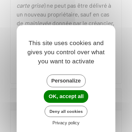
carte grise
) ne peut pas être délivré à
un nouveau propriétaire, sauf en cas
de
mainlevée
donnée par le créancier,
ou ordonnée par le juge de
l'exécution.
This site uses cookies and
gives you control over what
La saisie du véhicule est levée après
you want to activate
que le débiteur a payé sa dette au
créancier.
Personalize
Comment contester la saisie par
OK, accept all
déclaration d'un véhicule ?
Deny all cookies
Vous pouvez contester la saisie,
Privacy policy
notamment pour au moins un des