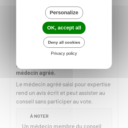
ou à votre demande.
Personalize
Le médecin président du conseil
médical instruit le dossier. Il peut
OK, accept all
confier l'instruction à un autre
Deny all cookies
médecin, membre du conseil.
Privacy policy
Le médecin chargé de l'instruction
peut recourir à
l'expertise d'un
médecin agréé.
Le médecin agréé saisi pour expertise
rend un avis écrit et peut assister au
conseil sans participer au vote.
À NOTER
Un médecin membre du conseil