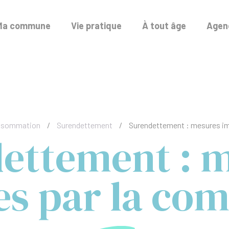
Ma commune
Vie pratique
À tout âge
Agend
onsommation
/
Surendettement
/
Surendettement : mesures i
ettement : 
s par la co