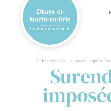
/
Mes démarches
/
Argent - Impôts - C
Surend
imposée