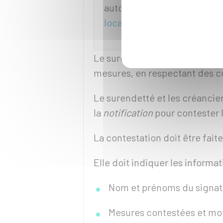
automatiquement aux
déla
locative décidés précédemm
Le surendetté ou ses créancier
mesures, en respectant des co
Le surendetté et les créancier
la
notification
pour contester 
La contestation doit être faite
Elle doit indiquer les informat
Nom et prénoms du signat
Mesures contestées et moti