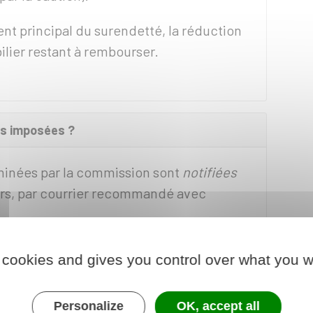
nt principal du surendetté, la réduction
lier restant à rembourser.
s imposées ?
inées par la commission sont
notifiées
ers, par courrier recommandé avec
 cookies and gives you control over what you w
cier bailleur qu'en l'absence de
s mesures imposées se substituent
Personalize
OK, accept all