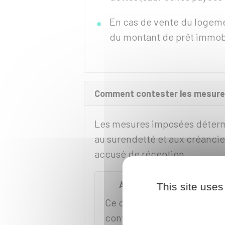
En cas de vente du logeme
du montant de prêt immobi
Comment contester les mesure
Les mesures imposées déterm
au surendetté et aux créanci
accusé de réception.
À SAVOIR
This site uses
Ce courrier informe le créan
contestation de sa part, le