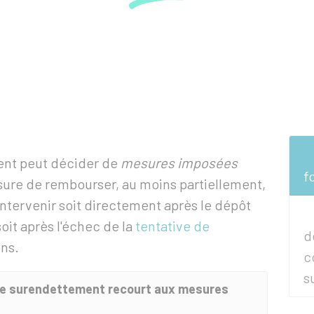
nt peut décider de
mesures imposées
f
sure de rembourser, au moins partiellement,
intervenir soit directement après le dépôt
it après l'échec de la
tentative de
d
ons.
c
s
de surendettement recourt aux mesures