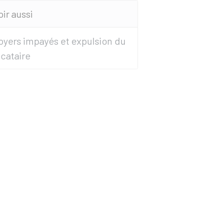
oir aussi
oyers impayés et expulsion du
ocataire