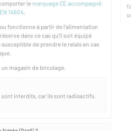
comporter le
marquage CE accompagné
f
 EN 14604
.
s
ou fonctionne à partir de l'alimentation
réserve dans ce cas qu'il soit équipé
 susceptible de prendre le relais en cas
ique.
s un magasin de bricolage.
n sont interdits, car ils sont radioactifs.
de fumée (Daaf) ?