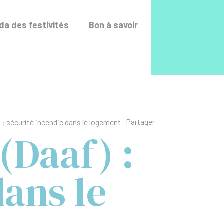
Accéder au fo
a des festivités
Bon à savoir
Liste des liens de p
Partager
 : sécurité incendie dans le logement
(Daaf) :
dans le