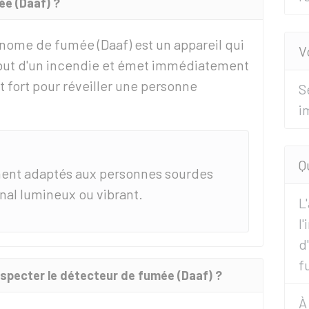
ée (Daaf) ?
nome de fumée (Daaf) est un appareil qui
V
but d'un incendie et émet immédiatement
 fort pour réveiller une personne
S
i
Q
ement adaptés aux personnes sourdes
nal lumineux ou vibrant.
L
l
d
f
especter le détecteur de fumée (Daaf) ?
À