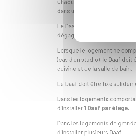
Chaque logement, qu'il se sit
dans une habitation
collectiv
Le Daaf doit être installé de 
dégagement (palier, couloir) 
Lorsque le logement ne comp
(cas d'un studio), le Daaf doit ê
cuisine et de la salle de bain.
Le Daaf doit être fixé solidem
Dans les logements comportan
d'installer
1 Daaf par étage.
Dans les logements de grand
d'installer plusieurs Daaf.