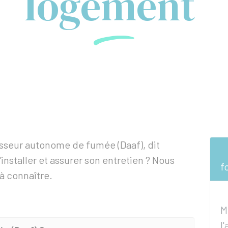
logement
isseur autonome de fumée (Daaf), dit
 l'installer et assurer son entretien ? Nous
f
à connaître.
M
l