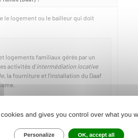
e le logement ou le bailleur qui doit
et logements familiaux gérés par un
s activités d'
intermédiation locative
le
, la fourniture et l'installation du Daaf
nisme.
 cookies and gives you control over what you w
ur de fumée (Daaf) ?
Personalize
OK, accept all