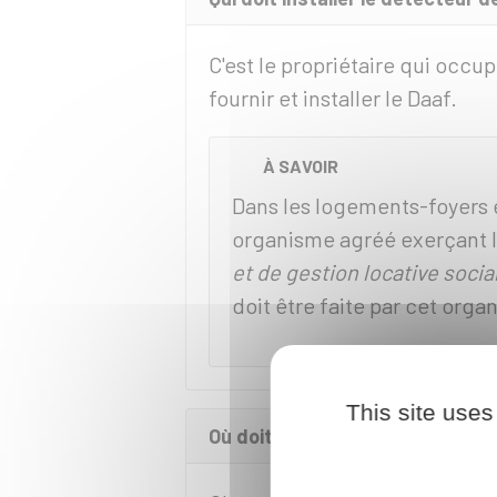
C'est le propriétaire qui occup
fournir et installer le Daaf.
À SAVOIR
Dans les logements-foyers 
organisme agréé exerçant le
et de gestion locative socia
doit être faite par cet orga
This site uses
Où doit être installé le détecte