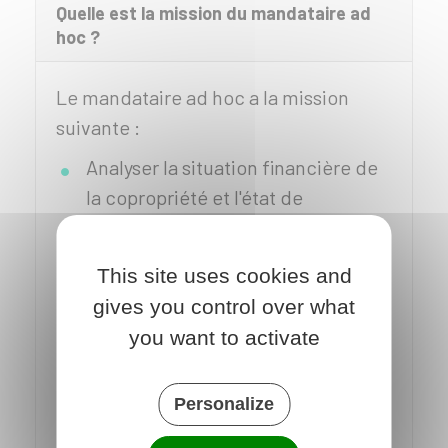
Quelle est la mission du mandataire ad
hoc ?
Le mandataire ad hoc a la mission
suivante :
Analyser la situation financière de
la copropriété et l'état de
l'immeuble
Élaborer des préconisations pour
This site uses cookies and
rétablir l'équilibre financier et
gives you control over what
assurer la sécurité de l'immeuble
you want to activate
Mener toute action de médiation et
de négociation entre les parties en
Personalize
cause