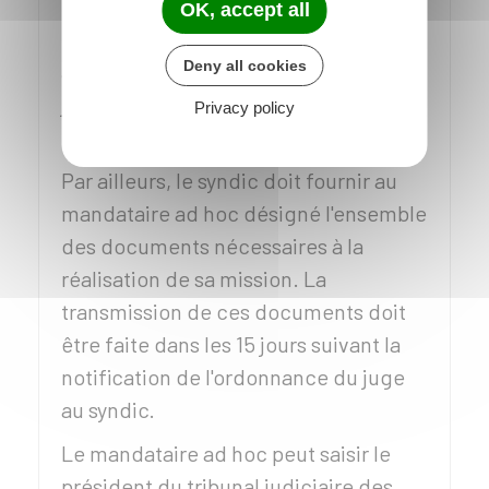
OK, accept all
Le mandataire ad hoc peut se faire
Deny all cookies
assister à ses frais, sur autorisation du
juge, de tout tiers de son choix pour
Privacy policy
mener sa mission.
Par ailleurs, le syndic doit fournir au
mandataire ad hoc désigné l'ensemble
des documents nécessaires à la
réalisation de sa mission. La
transmission de ces documents doit
être faite dans les 15 jours suivant la
notification de l'ordonnance du juge
au syndic.
Le mandataire ad hoc peut saisir le
président du tribunal judiciaire des