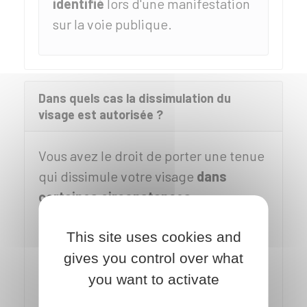
identifié
lors d'une manifestation
sur la voie publique.
Dans quels cas la dissimulation du
visage est autorisée ?
Vous avez le droit de porter une tenue
qui dissimule votre visage
dans
certaines circonstances
:
Lorsque la loi ou le
règlement
This site uses cookies and
ordonnent ou autorisent le port
gives you control over what
d'un vêtement ou d'un accessoire
you want to activate
précis (exemple : port du casque
pour les conducteurs de deux-