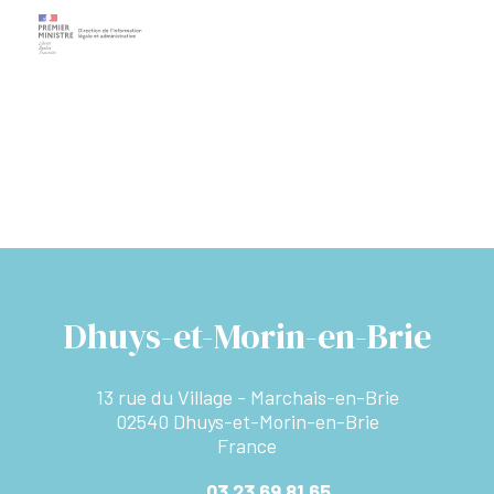
Dhuys-et-Morin-en-Brie
13 rue du Village - Marchais-en-Brie
02540 Dhuys-et-Morin-en-Brie
France
03 23 69 81 65