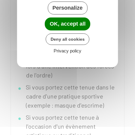
Personalize
roues, port du masque durant la
crise sanitaire)
OK, accept all
Si la tenue est obligatoire pour des
raisons de santé ou
Deny all cookies
professionnelles (exemple :
Privacy policy
casque de chantier, équipement
lors d'une intervention des forces
de l'ordre)
Si vous portez cette tenue dans le
cadre d'une pratique sportive
(exemple : masque d'escrime)
Si vous portez cette tenue à
l'occasion d'un évènement