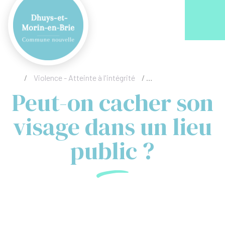
Acc
/
Violence - Atteinte à l'intégrité
/
Peut-on cacher son vis
Peut-on cacher son
visage dans un lieu
public ?