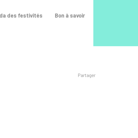
Accéder au fo
a des festivités
Bon à savoir
Liste des liens de p
Partager