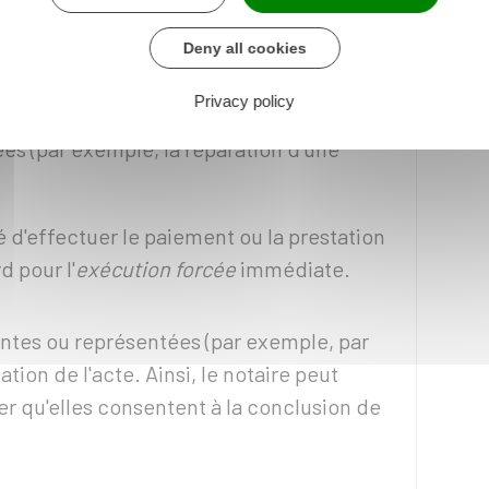
paiement d'une somme d'argent (par
Deny all cookies
 d'une dette) ou l'exécution d'une
Privacy policy
 est déterminable en argent au moment où
es (par exemple, la réparation d'une
té d'effectuer le paiement ou la prestation
d pour l'
exécution forcée
immédiate.
ntes ou représentées (par exemple, par
ation de l'acte. Ainsi, le notaire peut
urer qu'elles consentent à la conclusion de