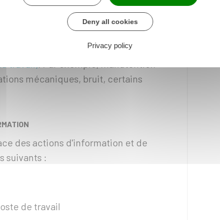
lariés qui n'ont pas été formés et
Deny all cookies
s produits)
Privacy policy
exposition à certains facteurs de risques
u travail)
. Par exemple, manutention
tions mécaniques, bruit, certains
RMATION
ace des actions d'information et de
s suivants :
oste de travail