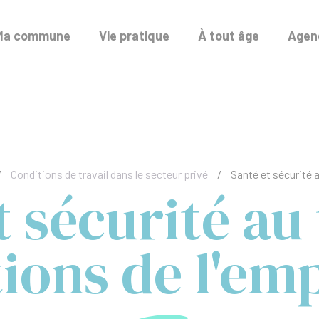
Ma commune
Vie pratique
À tout âge
Agend
/
Conditions de travail dans le secteur privé
/
Santé et sécurité a
 sécurité au 
tions de l'em