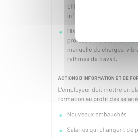
chimiques dangereux aux sa
informés sur la toxicité de
Dispositions concernant l'
professionnels (
pénibilité a
manuelle de charges, vibra
rythmes de travail.
ACTIONS D'INFORMATION ET DE FO
L'employeur doit mettre en pl
formation au profit des salarié
Nouveaux embauchés
Salariés qui changent de p