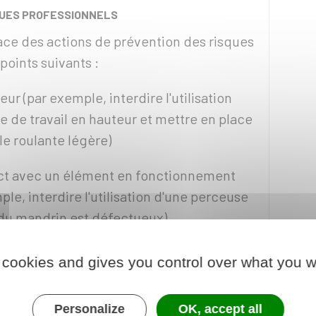
QUES PROFESSIONNELS
ace des actions de prévention des risques
points suivants :
r (par exemple, interdire l'utilisation
 de travail en hauteur et mettre en place
le roulante légère)
act avec un élément en fonctionnement
le, interdire l'utilisation d'une perceuse
 du mandrin est défectueux)
 la surcharge de travail, agression et
 cookies and gives you control over what you w
erne
ple, interdire l'utilisation de produits
Personalize
OK, accept all