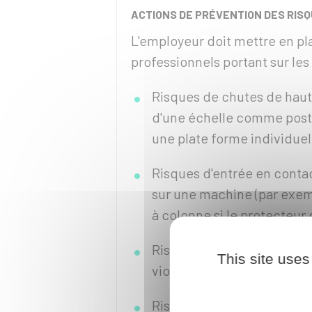
ACTIONS DE PRÉVENTION DES RIS
L'employeur doit mettre en pl
professionnels portant sur les 
Risques de chutes de hauteu
d'une échelle comme poste
une plate forme individuel
Risques d'entrée en cont
sur une machine (par exemp
à colonne si le protecteur
Risques psychosociaux tels
This site uses
violence interne et/ou ext
Risques chimiques (par exem