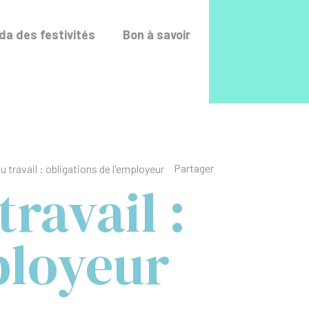
Accéder au fo
a des festivités
Bon à savoir
Liste des liens de p
Partager
u travail : obligations de l'employeur
travail :
ployeur