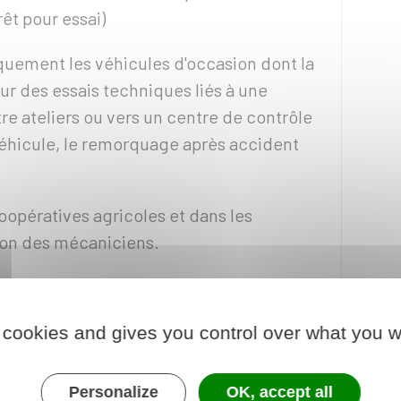
rêt pour essai)
quement les véhicules d'occasion dont la
sur des essais techniques liés à une
tre ateliers ou vers un centre de contrôle
véhicule, le remorquage après accident
coopératives agricoles et dans les
ion des mécaniciens.
 cookies and gives you control over what you w
n d'achat
ne peut circuler que s'il est
iculation W garage.
Personalize
OK, accept all