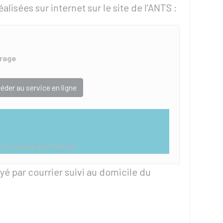
isées sur internet sur le site de l'
ANTS
:
arage
éder au service en ligne
ère chargé de l'intérieur
oyé par courrier suivi au domicile du