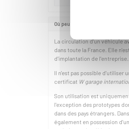
Où peut-on circuler avec un cer
La circulation d'un véhicule a
dans toute la France. Elle n'e
d'implantation de l'entreprise.
Il n'est pas possible d'utiliser 
certificat
W garage internatio
Son utilisation est uniquement
l'exception des prototypes don
dans des pays étrangers. Dans 
également en possession d'une