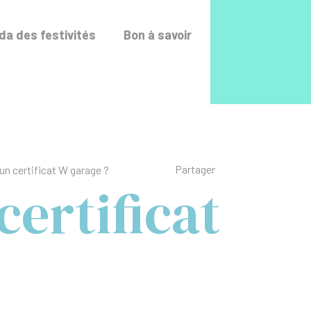
Accéder au fo
a des festivités
Bon à savoir
Liste des liens de p
Partager
n certificat W garage ?
ertificat