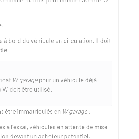
véhicule à la fois peut circuler avec le
W
e.
re à bord du véhicule en circulation. Il doit
ôle.
ficat
W garage
pour un véhicule déjà
W doit être utilisé.
nt être immatriculés en
W garage
:
s à l'essai, véhicules en attente de mise
ion devant un acheteur potentiel,