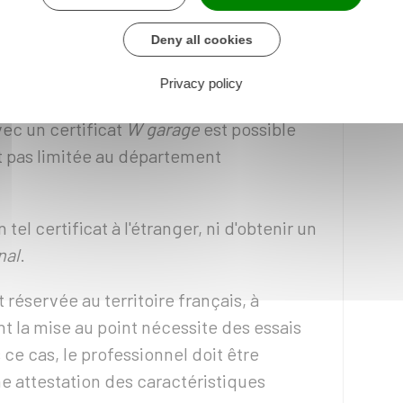
Deny all cookies
tificat W garage ?
Privacy policy
vec un certificat
W garage
est possible
st pas limitée au département
un tel certificat à l'étranger, ni d'obtenir un
nal
.
 réservée au territoire français, à
t la mise au point nécessite des essais
ce cas, le professionnel doit être
 attestation des caractéristiques