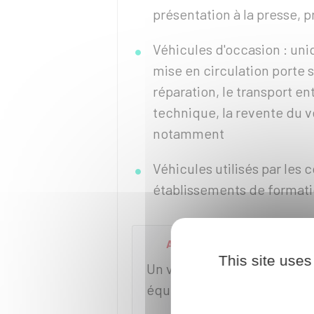
présentation à la presse, p
Véhicules d'occasion : uni
mise en circulation porte 
réparation, le transport en
technique, la revente du 
notamment
Véhicules utilisés par les 
établissements de format
ATTENTION
This site uses
Un véhicule sous
déclaratio
équipé de plaques d'immatr