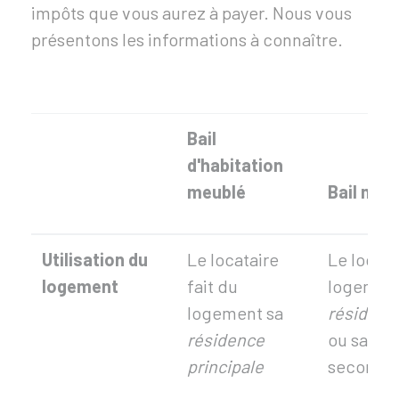
impôts que vous aurez à payer. Nous vous
présentons les informations à connaître.
Bail
d'habitation
meublé
Bail mobi
Utilisation du
Le locataire
Le locata
logement
fait du
logement
logement sa
résidence
résidence
ou sa ré
principale
secondai