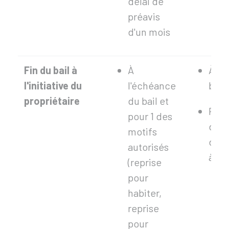
délai de
préavis
d'un mois
Fin du bail à
À
À l'
l'initiative du
l'échéance
bail.
propriétaire
du bail et
Pas 
pour 1 des
donn
motifs
déla
autorisés
à re
(reprise
pour
habiter,
reprise
pour