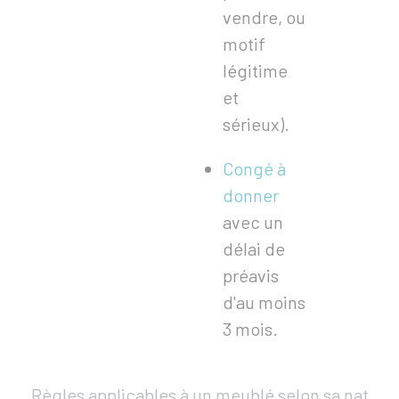
vendre, ou
motif
légitime
et
sérieux).
Congé à
donner
avec un
délai de
préavis
d'au moins
3 mois.
Règles applicables à un meublé selon sa nature