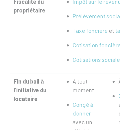
Fiscalité du
Impôt sur le revenu
propriétaire
Prélèvement sociaux
Taxe foncière
et
taxes
Cotisation foncière de
Cotisations sociales
(da
Fin du bail à
À tout
À to
l'initiative du
moment
Cong
locataire
Congé à
avec
donner
de p
avec un
moi