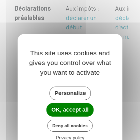
Déclarations
Aux impôts :
Aux impô
préalables
déclarer un
déclarer
début
d'activit
d'activité et
un numér
obtenir un
This site uses cookies and
numéro SIRET
gives you control over what
you want to activate
Personalize
OK, accept all
Deny all cookies
Privacy policy