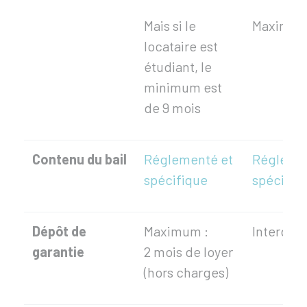
Mais si le
Maximum 
locataire est
étudiant, le
minimum est
de 9 mois
Contenu du bail
Réglementé et
Réglemen
spécifique
spécifiq
Dépôt de
Maximum :
Interdit
garantie
2 mois de loyer
(hors charges)