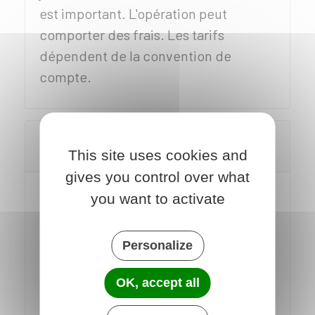
est important. L'opération peut
comporter des frais. Les tarifs
dépendent de la convention de
compte.
Comment retirer des espèces chez un
This site uses cookies and
commerçant ?
gives you control over what
Si vous faites un achat chez un
you want to activate
commerçant, vous avez la possibilité
de retirer de l'argent liquide au
Personalize
moment du paiement. C'est ce qu'on
appelle le
cashback
.
OK, accept all
Le commerçant peut vous remettre