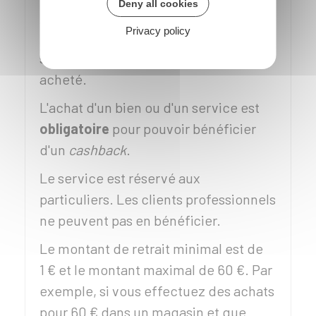
Deny all cookies
de l'argent liquide si vous payez par
Privacy policy
carte bancaire pour un montant
supérieur au bien ou au service
acheté.
L'achat d'un bien ou d'un service est
obligatoire
pour pouvoir bénéficier
d'un
cashback
.
Le service est réservé aux
particuliers. Les clients professionnels
ne peuvent pas en bénéficier.
Le montant de retrait minimal est de
1 €
et le montant maximal de
60 €
. Par
exemple, si vous effectuez des achats
pour
60 €
dans un magasin et que