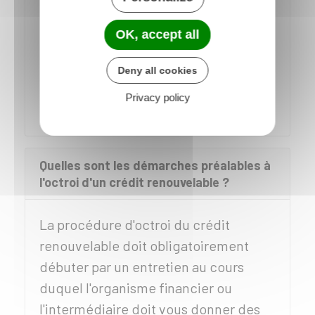
publicité pour un crédit renouvelable
OK, accept all
n'a pas le droit de proposer des lots
promotionnels conditionnés par
Deny all cookies
l'acceptation d'une offre préalable de
Privacy policy
crédit.
Quelles sont les démarches préalables à
l'octroi d'un crédit renouvelable ?
La procédure d'octroi du crédit
renouvelable doit obligatoirement
débuter par un entretien au cours
duquel l'organisme financier ou
l'intermédiaire doit vous donner des