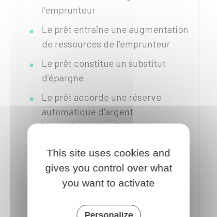
l'emprunteur
Le prêt entraîne une augmentation
de ressources de l'emprunteur
Le prêt constitue un substitut
d'épargne
Le prêt accorde une réserve
automatique d'argent
immédiatement disponible sans
contrepartie financière identifiable
This site uses cookies and
Le prêt est assorti d'une période
gives you control over what
d'absence de remboursement des
you want to activate
échéances supérieure à 3.
L'organisme de crédit qui fait une
Personalize