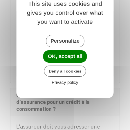
d'évaluer le coût de leurs prestations.
This site uses cookies and
gives you control over what
ATTENTION
you want to activate
Soyez vigilant sur les garanties
proposées, les exclusions, les
Personalize
délais de carence et les
conditions de prise en charge
OK, accept all
mentionnés dans le contrat.
Deny all cookies
Privacy policy
Comment conclure le contrat
d'assurance pour un crédit à la
consommation ?
L'assureur doit vous adresser une