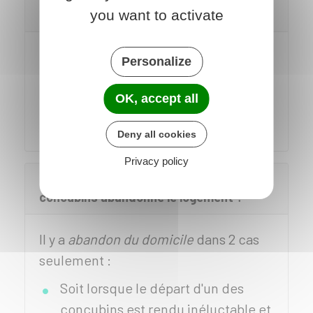
concubins ?
you want to activate
Lorsque les 2 concubins ont signé le
Personalize
bail, et que l'un d'entre eux meurt, le
bail se poursuit avec le concubin
OK, accept all
restant dans le logement.
Deny all cookies
Privacy policy
Que devient le bail lorsqu'un des
concubins abandonne le logement ?
Il y a
abandon du domicile
dans 2 cas
seulement :
Soit lorsque le départ d'un des
concubins est rendu inéluctable et