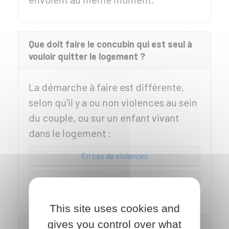
Que doit faire le concubin qui est seul à
vouloir quitter le logement ?
La démarche à faire est différente,
selon qu'il y a ou non violences au sein
du couple, ou sur un enfant vivant
dans le logement :
En cas de violences
Autre cas
This site uses cookies and
gives you control over what
Que devient le bail au décès d'un des