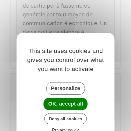
de participer à l'assemblée
générale par tout moyen de
communication électronique. Un
devis doit être élaboré à
l'initiative du syndic ou du conseil
syndical.
This site uses cookies and
gives you control over what
you want to activate
Que contient la feuille de présence à
l'assemblée générale des
Personalize
copropriétaires ?
OK, accept all
Il est tenu une feuille de présence qui
Deny all cookies
indique les nom, domicile et nombre
de voix de chaque copropriétaire :
Privacy policy