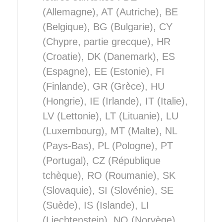
(Allemagne), AT (Autriche), BE
(Belgique), BG (Bulgarie), CY
(Chypre, partie grecque), HR
(Croatie), DK (Danemark), ES
(Espagne), EE (Estonie), FI
(Finlande), GR (Grèce), HU
(Hongrie), IE (Irlande), IT (Italie),
LV (Lettonie), LT (Lituanie), LU
(Luxembourg), MT (Malte), NL
(Pays-Bas), PL (Pologne), PT
(Portugal), CZ (République
tchèque), RO (Roumanie), SK
(Slovaquie), SI (Slovénie), SE
(Suède), IS (Islande), LI
(Liechtenstein), NO (Norvège).