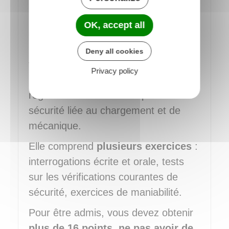
des épreuves.
OK, accept all
ÉPREUVE HORS CIRCULATION (HC)
L'objectif de l'épreuve HC est de
Deny all cookies
vérifier vos connaissances
Privacy policy
notamment en matière de
réglementation des transports et de
sécurité liée au chargement et de
mécanique.
Elle comprend
plusieurs exercices
:
interrogations écrite et orale, tests
sur les vérifications courantes de
sécurité, exercices de maniabilité.
Pour être admis, vous devez obtenir
plus de 16 points
,
ne pas avoir de