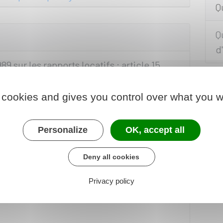
Q
Q
d
89 sur les rapports locatifs : article 15
1965 fixant le statut de la copropriété des
 cookies and gives you control over what you w
Personalize
OK, accept all
re 1975 relative à la protection des
habitation : article 10-1
Deny all cookies
Privacy policy