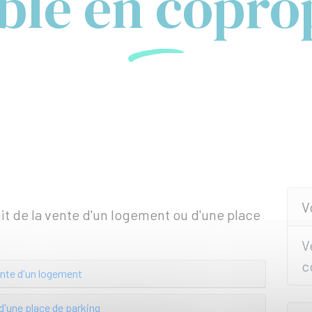
le en coprop
V
agit de la vente d'un logement ou d'une place
V
c
nte d'un logement
d'une place de parking