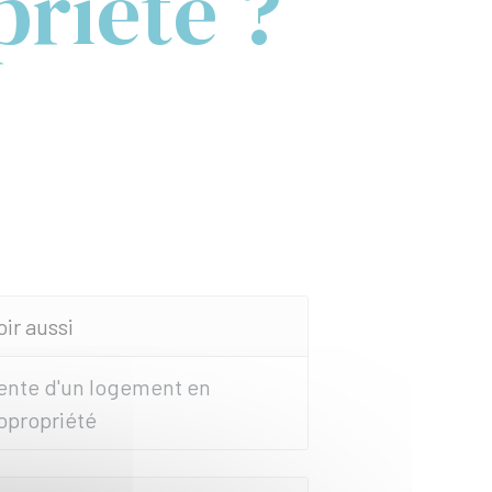
riété ?
oir aussi
ente d'un logement en
opropriété