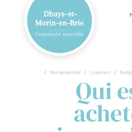
/
Mes démarches
/
Logement
/
Budget
Qui e
achet