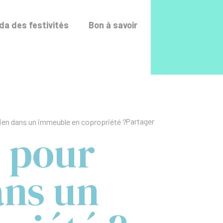
Accéder au fo
a des festivités
Bon à savoir
Liste des liens de p
Partager
 bien dans un immeuble en copropriété ?
e pour
ans un