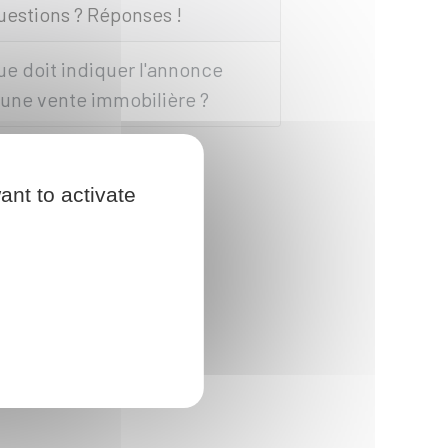
uestions ? Réponses !
ue doit indiquer l'annonce
'une vente immobilière ?
ant to activate