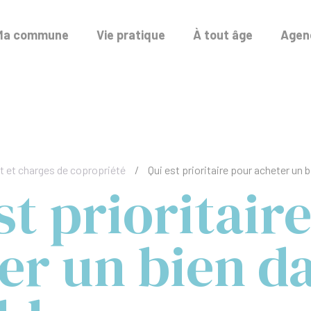
Ma commune
Vie pratique
À tout âge
Agend
 et charges de copropriété
/
Qui est prioritaire pour acheter un
st prioritair
er un bien d