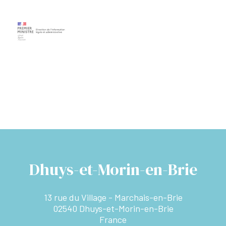
Dhuys-et-Morin-en-Brie
13 rue du Village - Marchais-en-Brie
02540 Dhuys-et-Morin-en-Brie
France