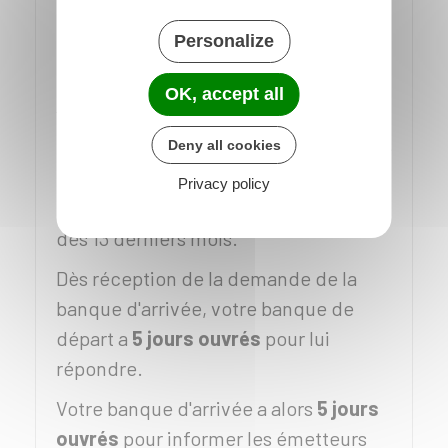
22
jours ouvrés
pour faire les
Personalize
démarches nécessaires à votre
transfert de compte.
OK, accept all
Votre banque d'arrivée a
2 jours
ouvrés
pour demander à votre banque
Deny all cookies
de départ les informations relatives à
Privacy policy
l'utilisation de votre compte pendant
des 13 derniers mois.
Dès réception de la demande de la
banque d'arrivée, votre banque de
départ a
5
jours ouvrés
pour lui
répondre.
Votre banque d'arrivée a alors
5 jours
ouvrés
pour informer les émetteurs