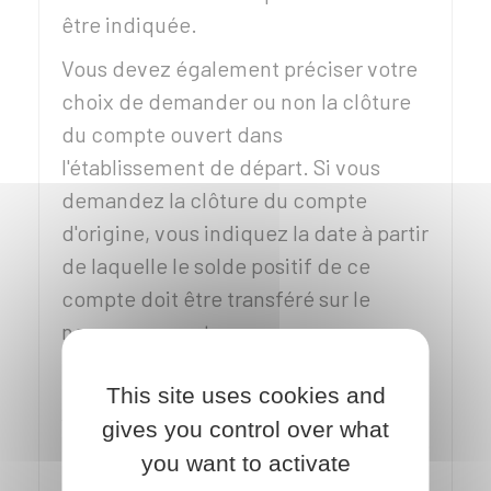
être indiquée.
Vous devez également préciser votre
choix de demander ou non la clôture
du compte ouvert dans
l'établissement de départ. Si vous
demandez la clôture du compte
d'origine, vous indiquez la date à partir
de laquelle le solde positif de ce
compte doit être transféré sur le
nouveau compte.
DÉLAIS
This site uses cookies and
À partir de la date où votre dossier
gives you control over what
complet est réceptionné par la banque
you want to activate
d'arrivée, les deux établissements ont