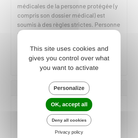
médicales de la personne protégée (y
compris son dossier médical) est
soumis à des règles strictes. Personne
peut y accéder sans son
consentement explicite ou une
This site uses cookies and
autorisation du juge des contentieux
gives you control over what
de la protection.
you want to activate
Intervention médicale
Personalize
OK, accept all
Si son état le permet
, la personne
protégée pourra prendre
seule
les
Deny all cookies
décisions médicales qui la
Privacy policy
concernent.