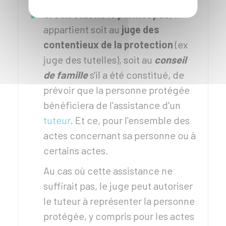
Si son état ne le permet pas
, il
appartient soit au
juge des
contentieux de la protection
(ex
juge des tutelles), soit au
conseil
de famille
s'il a été constitué, de
prévoir que la personne protégée
bénéficiera de l'assistance d'un
tuteur
. Et ce, pour l'ensemble des
actes concernant sa personne ou à
certains actes.
Au cas où cette assistance ne
suffirait pas, le juge peut autoriser
le tuteur à représenter la personne
protégée, y compris pour les actes