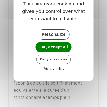
This site uses cookies and
détachement prévoit un stage ou une
gives you control over what
formation initiale pour les lauréats du
you want to activate
concours interne, le détachement est
prononcé pour la durée de ce stage ou
Personalize
de cette formation.
Si le statut particulier n'en prévoit pas,
OK, accept all
le détachement est prononcé pour
1 an.
Deny all cookies
Si vous êtes à temps partiel, la durée
Privacy policy
du détachement est augmentée de
façon à ce qu'elle soit finalement
équivalente à la durée d'un
fonctionnaire à temps plein.