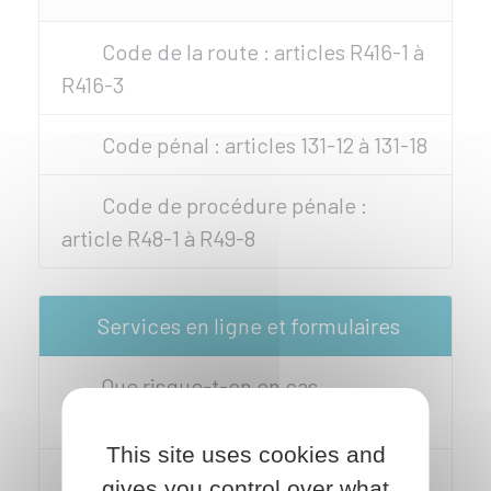
Code de la route : articles R416-1 à
R416-3
Code pénal : articles 131-12 à 131-18
Code de procédure pénale :
article R48-1 à R49-8
Services en ligne et formulaires
Que risque-t-on en cas
d'infraction routière ?
This site uses cookies and
Consulter et télécharger les
gives you control over what