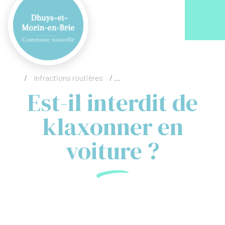
Acc
/
Infractions routières
/
Est-il interdit de klaxonner en v
Est-il interdit de
klaxonner en
voiture ?