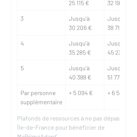
25 115 €
32 197 €
3
Jusqu'à
Jusqu'à
30 206 €
38 719 €
4
Jusqu'à
Jusqu'à
35 285 €
45 234 €
5
Jusqu'à
Jusqu'à
40 388 €
51 775 €
Par personne
+
5 094 €
+
6 525 €
supplémentaire
Plafonds de ressources à ne pas dépasser ho
Île-de-France pour bénéficier de
MaPrimeAdapt'