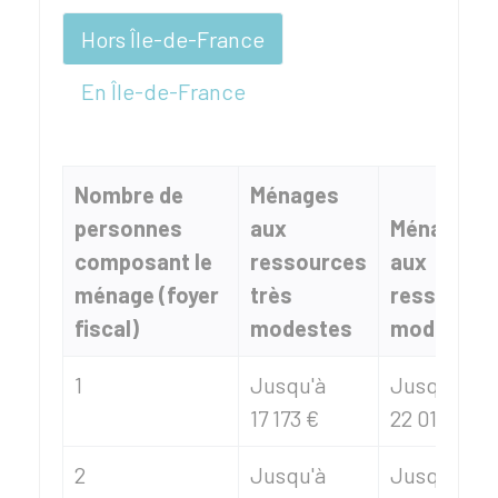
Hors Île-de-France
En Île-de-France
Nombre de
Ménages
personnes
aux
Ménages
composant le
ressources
aux
ménage (foyer
très
ressource
fiscal)
modestes
modestes
1
Jusqu'à
Jusqu'à
17 173 €
22 015 €
2
Jusqu'à
Jusqu'à