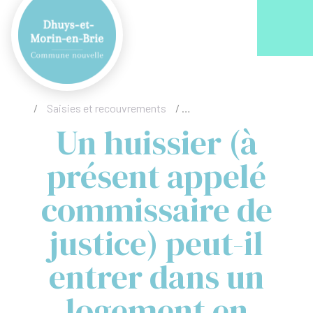
Acc
/
Saisies et recouvrements
/
Un huissier (à présent app
Un huissier (à
présent appelé
commissaire de
justice) peut-il
entrer dans un
logement en