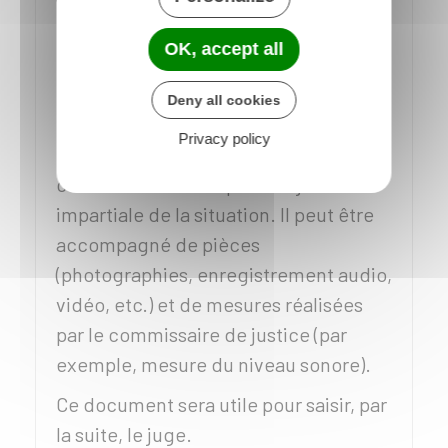
pour qu'il établisse un ou plusieurs
OK, accept all
constats.
Le procès-verbal de constat est un
Deny all cookies
document officiel rédigé par un
Privacy policy
commissaire de justice. Ce document
contient une description objective et
impartiale de la situation. Il peut être
accompagné de pièces
(photographies, enregistrement audio,
vidéo, etc.) et de mesures réalisées
par le commissaire de justice (par
exemple, mesure du niveau sonore).
Ce document sera utile pour saisir, par
la suite, le juge.