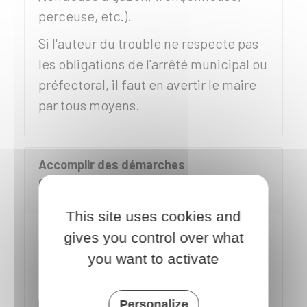
perceuse, etc.).
Si l'auteur du trouble ne respecte pas
les obligations de l'arrêté municipal ou
préfectoral, il faut en avertir le maire
par tous moyens.
Accomplir des démarches
complémentaires en cas d'inaction de
l'auteur du bruit
This site uses cookies and
FAIRE APPEL À UN COMMISSAIRE DE JUSTICE
gives you control over what
you want to activate
Vous pouvez faire appel à un
commissaire de justice
(anciennement huissier de justice)
Personalize