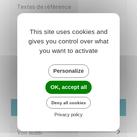
Textes de référence
Circulaire du 28 octobre 2011
This site uses cookies and
portant sur divers actes de l'état civil
gives you control over what
relatifs à la naissance et à la filiation
you want to activate
Comment faire si...
Personalize
Je deviens parent
OK, accept all
Deny all cookies
Services en ligne et formulaires
Privacy policy
Voir aussi