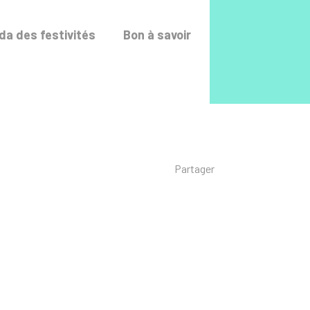
Accéder au fo
a des festivités
Bon à savoir
Liste des liens de p
Partager