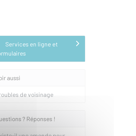
Services en ligne et
ormulaires
oir aussi
roubles de voisinage
uestions ? Réponses !
xiste-il une amende pour