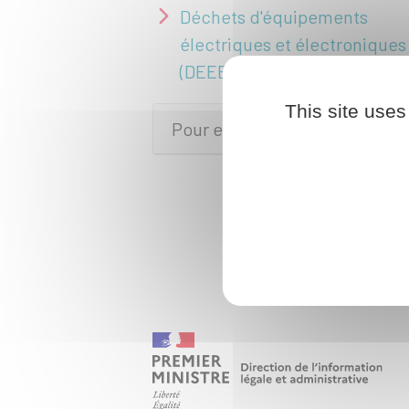
Déchets d'équipements
électriques et électroniques
(DEEE ou D3E)
This site uses
Pour en savoir plus