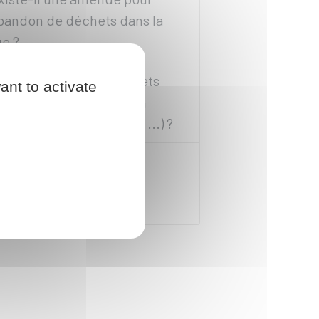
bandon de déchets dans la
ue ?
eut-on brûler des déchets
ant to activate
erts (végétaux) dans son
ardin (feuilles, branches, ...) ?
ans quel cas le
ébroussaillement est-il
bligatoire ?