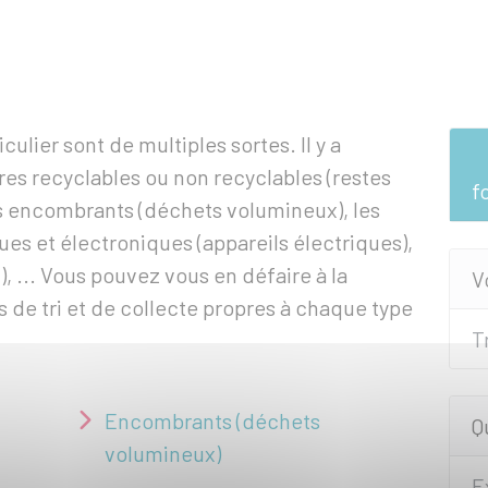
ulier sont de multiples sortes. Il y a
s recyclables ou non recyclables (restes
f
les encombrants (déchets volumineux), les
es et électroniques (appareils électriques),
), ... Vous pouvez vous en défaire à la
V
s de tri et de collecte propres à chaque type
T
Encombrants (déchets
Q
volumineux)
E