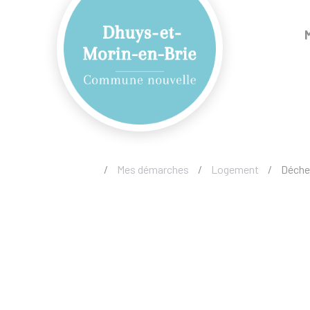
/
Mes démarches
/
Logement
/
Déche