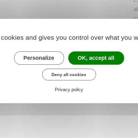
a
r
P
 cookies and gives you control over what you w
v
j
Personalize
OK, accept all
D
Deny all cookies
d
o
Privacy policy