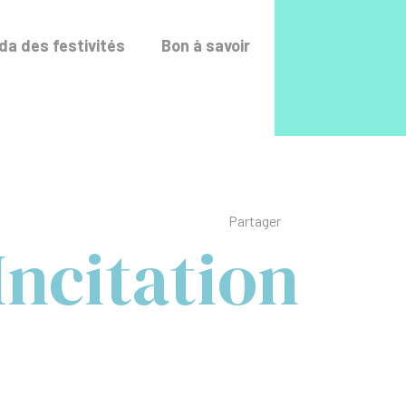
Accéder au fo
a des festivités
Bon à savoir
Liste des liens de p
Partager
Incitation