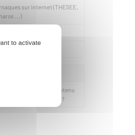
rnaques sur internet (THESEE,
haros ...)
arcèlement
ant to activate
iscrimination
uestions ? Réponses !
omment signaler un contenu
llégal publié sur internet ?