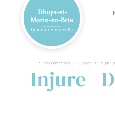
/
Mes démarches
/
Justice
/
Injure - 
Injure - 