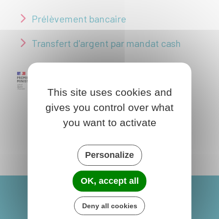
Prélèvement bancaire
Transfert d'argent par mandat cash
This site uses cookies and
gives you control over what
you want to activate
Personalize
OK, accept all
Deny all cookies
Dhuys-et-Morin-en-Brie