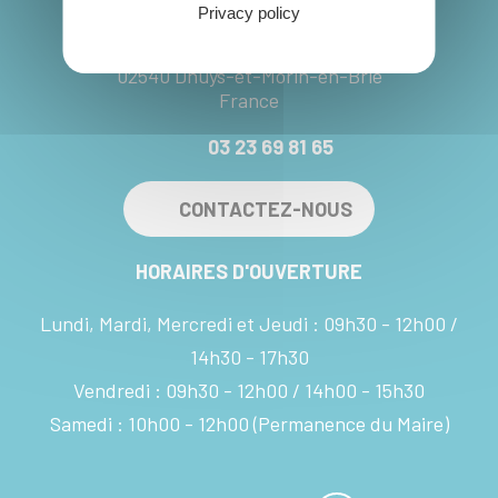
Privacy policy
13 rue du Village - Marchais-en-Brie
02540 Dhuys-et-Morin-en-Brie
France
03 23 69 81 65
CONTACTEZ-NOUS
HORAIRES D'OUVERTURE
Lundi, Mardi, Mercredi et Jeudi :
09h30 - 12h00
14h30 - 17h30
Vendredi :
09h30 - 12h00
14h00 - 15h30
Samedi :
10h00 - 12h00
(Permanence du Maire)