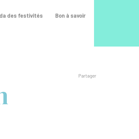
Accéder au fo
a des festivités
Bon à savoir
Liste des liens de p
Partager
n