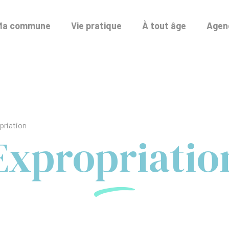
Ma commune
Vie pratique
À tout âge
Agend
priation
Expropriatio