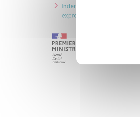
Indemnisation des personne
expropriées