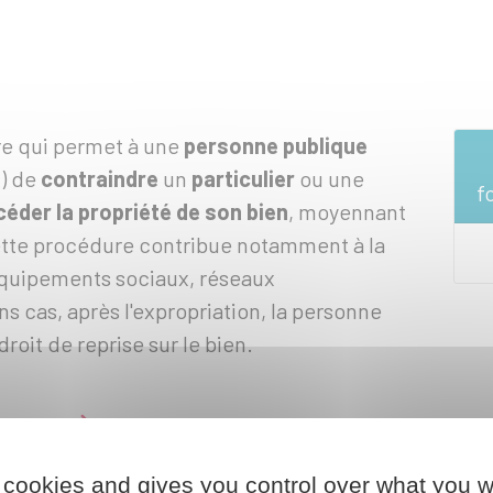
re qui permet à une
personne publique
.) de
contraindre
un
particulier
ou une
f
céder la propriété de son bien
, moyennant
ette procédure contribue notamment à la
(équipements sociaux, réseaux
ns cas, après l'expropriation, la personne
roit de reprise sur le bien.
Droits des personnes
expropriées
 cookies and gives you control over what you w