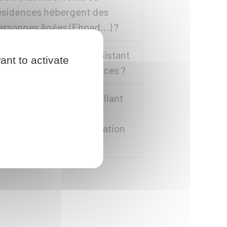
ésidences hébergent des
ersonnes âgées (Ehpad...) ?
ccueillant familial et assistant
ant to activate
amilial : quelles différences ?
omment devenir accueillant
amilial (accueil d'une
ersonne âgée ou en situation
e handicap) ?