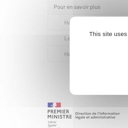
Pour en savoir plus
Héberger un proche âgé
This site uses
Les résidences autonomie
Habitat inclusif