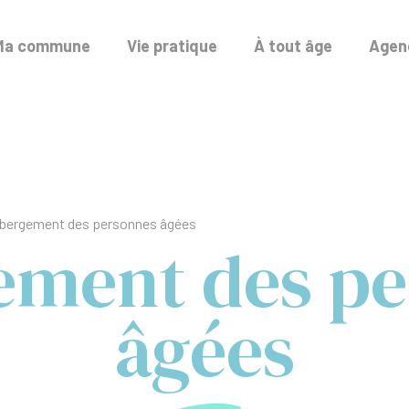
Ma commune
Vie pratique
À tout âge
Agend
bergement des personnes âgées
ement des pe
âgées