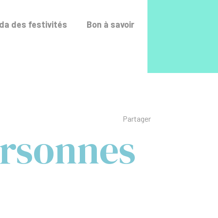
Accéder au fo
a des festivités
Bon à savoir
Liste des liens de p
Partager
rsonnes