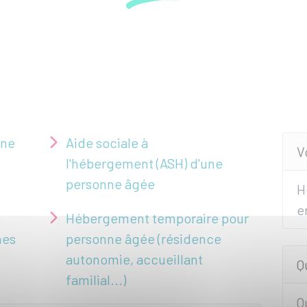
nne
Aide sociale à
V
l'hébergement (ASH) d'une
personne âgée
H
e
Hébergement temporaire pour
nes
personne âgée (résidence
autonomie, accueillant
Q
familial...)
Q