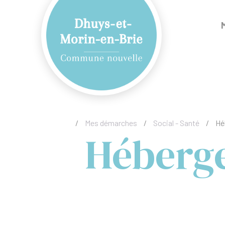
/
Mes démarches
/
Social - Santé
/
Hé
Héberg