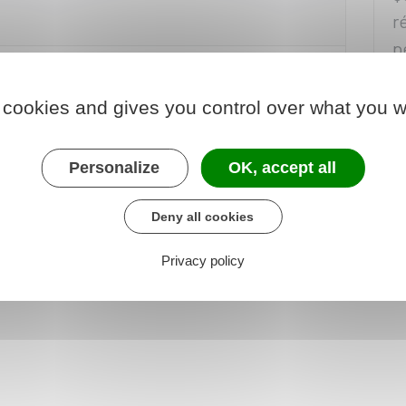
r
p
A
 cookies and gives you control over what you w
, pour qui ?
f
Personalize
OK, accept all
C
f
Deny all cookies
p
d
Privacy policy