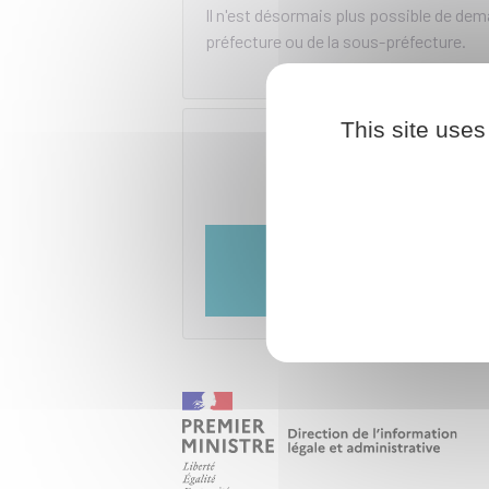
Il n'est désormais plus possible de dem
préfecture ou de la sous-préfecture.
This site uses
Té
Minist