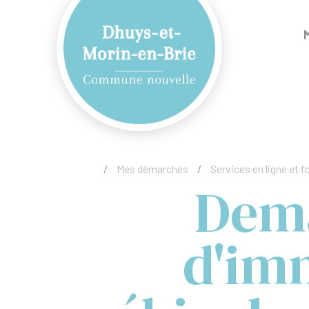
/
Mes démarches
/
Services en ligne et f
Dema
d'im