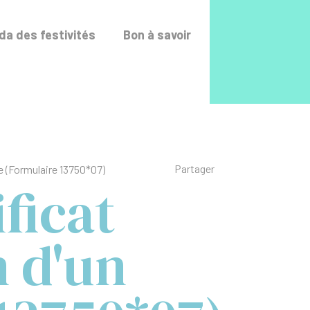
Accéder au fo
a des festivités
Bon à savoir
Liste des liens de p
Partager
e (Formulaire 13750*07)
ficat
 d'un