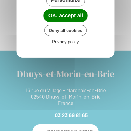
OK, accept all
Deny all cookies
Privacy policy
Dhuys-et-Morin-en-Brie
13 rue du Village - Marchais-en-Brie
02540 Dhuys-et-Morin-en-Brie
France
03 23 69 81 65