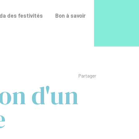
Accéder au fo
a des festivités
Bon à savoir
Liste des liens de p
Partager
on d'un
e