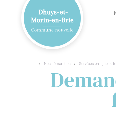
/
Mes démarches
/
Services en ligne et f
Demand