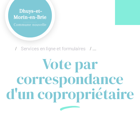
Acc
/
Services en ligne et formulaires
/
Vote par corresponda
Vote par
correspondance
d'un copropriétaire