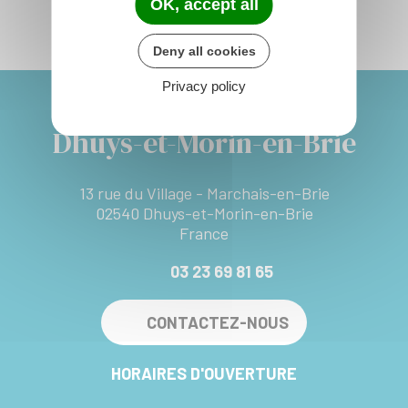
OK, accept all
Deny all cookies
Privacy policy
Dhuys-et-Morin-en-Brie
13 rue du Village - Marchais-en-Brie
02540 Dhuys-et-Morin-en-Brie
France
03 23 69 81 65
CONTACTEZ-NOUS
HORAIRES D'OUVERTURE