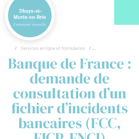
Acc
/
Services en ligne et formulaires
/
Banque de France : de
Banque de France :
demande de
consultation d’un
fichier d’incidents
bancaires (FCC,
FICP, FNCI)