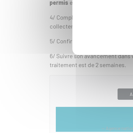
permis
et le
motif de la suspen
4/ Compléter les rubriques suivan
collecter la photo signature
5/ Confirmer la démarche
6/ Suivre son avancement dans 
traitement est de 2 semaines.
A
Agence nation