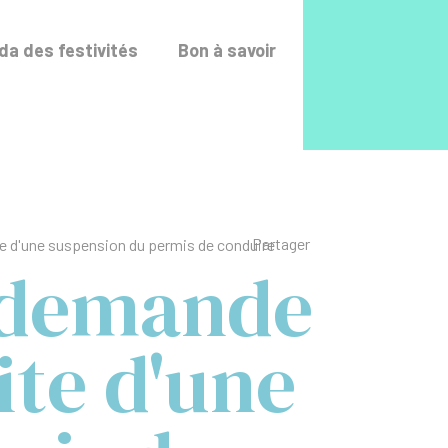
Accéder au fo
a des festivités
Bon à savoir
Liste des liens de p
Partager
te d'une suspension du permis de conduire
: demande
ite d'une