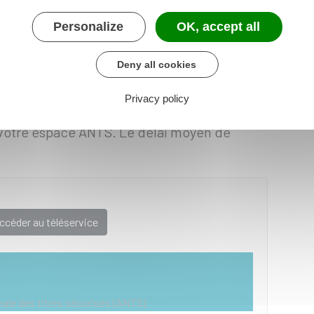
sion du permis
Personalize
OK, accept all
tes, ajouter les justificatifs demandés, et
Deny all cookies
Privacy policy
votre espace ANTS. Le délai moyen de
ccéder au téléservice
ale des titres sécurisés (ANTS)