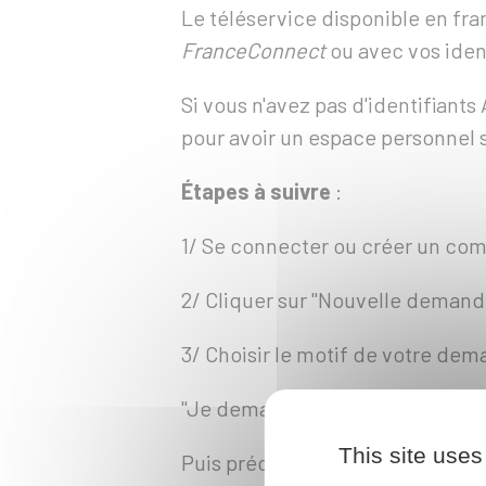
Le téléservice disponible en fr
FranceConnect
ou avec vos iden
Si vous n'avez pas d'identifiant
pour avoir un espace personnel su
Étapes à suivre
:
1/ Se connecter ou créer un co
2/ Cliquer sur "Nouvelle demand
3/ Choisir le motif de votre dem
"Je demande la
fabrication d'un
This site uses
Puis précisez qu'il s'agit d'une
de