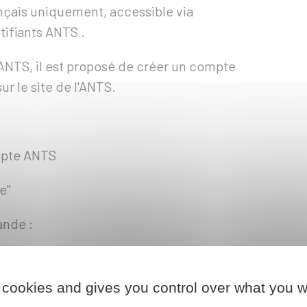
ançais uniquement, accessible via
tifiants
ANTS
.
s ANTS, il est proposé de créer un compte
r le site de l'ANTS.
mpte
ANTS
e"
ande :
 titre de permis de conduire
"
 cookies and gives you control over what you w
mande à la suite d'une suspension de