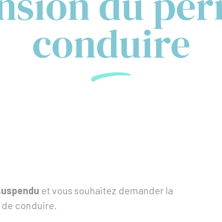
nsion du per
conduire
suspendu
et vous souhaitez demander la
 de conduire.