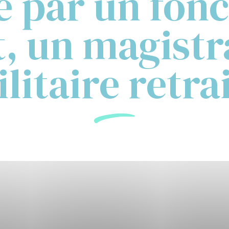
e par un fonc
at, un magistr
litaire retra