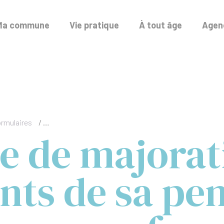
Ma commune
Vie pratique
À tout âge
Agend
ormulaires
/
Demande de majoration pour enfants de sa pension pré
 de majorat
nts de sa pe