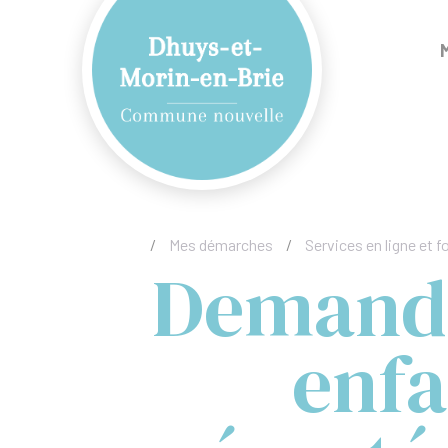
/
Mes démarches
/
Services en ligne et f
Demande
enfa