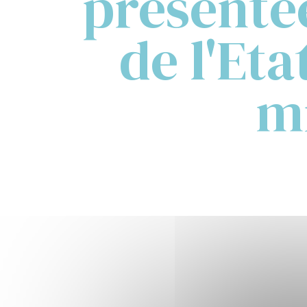
présenté
de l'Et
mi