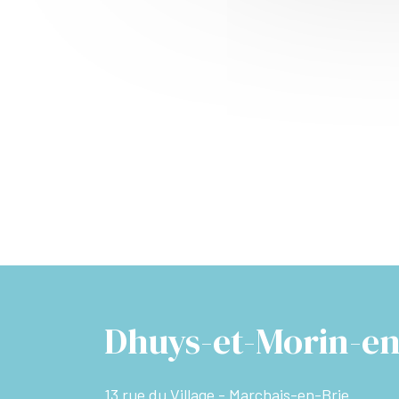
Dhuys-et-Morin-en
13 rue du Village - Marchais-en-Brie