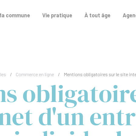
Ma commune
Vie pratique
À tout âge
Agend
les
/
Commerce en ligne
/
Mentions obligatoires sur le site int
s obligatoire
rnet d'un en