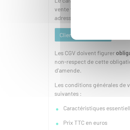
Le caractère obligatoire et l
vente varient selon que votre 
adressée à des
particuliers
ou
Clients particuliers
Clien
Les CGV doivent figurer
oblig
non-respect de cette obligati
d'amende.
Les conditions générales de v
suivantes :
Caractéristiques essentiel
Prix
TTC
en euros