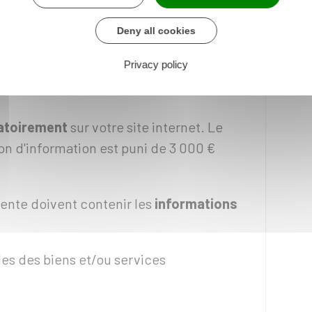
e contenu des conditions générales de
offre de biens ou de services est
Deny all cookies
 à des
professionnels
.
Privacy policy
ts professionnels
atoirement
sur votre site internet. Le
on d'information est puni de
3 000 €
ente doivent contenir les
informations
les des biens et/ou services