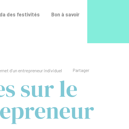
Accéder au fo
a des festivités
Bon à savoir
Liste des liens de p
Partager
ernet d'un entrepreneur individuel
s sur le
trepreneur