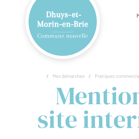
/
Mes démarches
/
Pratiques commercia
Mention
site inte