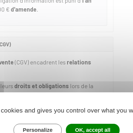
gation d'information est puni d'
1 an
00 €
d'amende
.
(CGV)
vente
(CGV) encadrent les
relations
 leurs
droits et obligations
lors de la
e vos services.
ence permet de réduire considérablement
 cookies and gives you control over what you w
clients et vous-même.
Personalize
OK, accept all