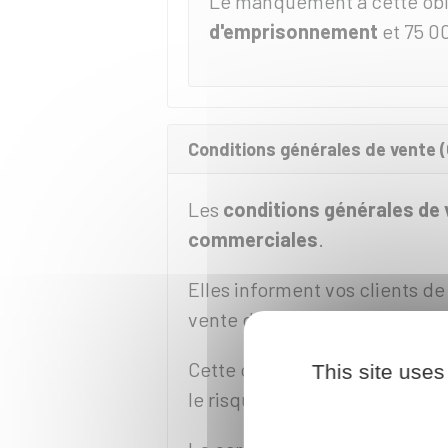
Le manquement à cette obli
d'emprisonnement
et
75 0
Conditions générales de vente 
Les
conditions générales de 
commerciales
.
Elles informent vos clients de
vente de vos produits et/ou d
Cette obligation de transpar
This site uses
le risque de litige entre vos 